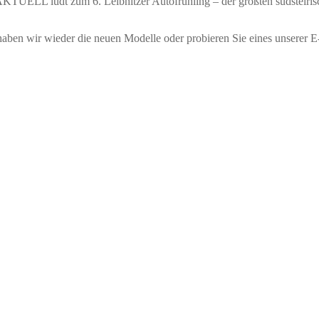
KTUELL ludt zum 6. Leibnitzer Autofrühling – der größten südsteiri
ben wir wieder die neuen Modelle oder probieren Sie eines unserer E-B