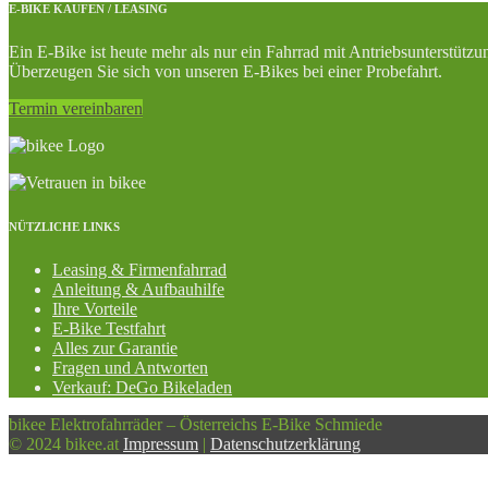
E-BIKE KAUFEN / LEASING
Ein E-Bike ist heute mehr als nur ein Fahrrad mit Antriebsunterstütz
Überzeugen Sie sich von unseren E-Bikes bei einer Probefahrt.
Termin vereinbaren
NÜTZLICHE LINKS
Leasing & Firmenfahrrad
Anleitung & Aufbauhilfe
Ihre Vorteile
E-Bike Testfahrt
Alles zur Garantie
Fragen und Antworten
Verkauf: DeGo Bikeladen
bikee Elektrofahrräder – Österreichs E-Bike Schmiede
© 2024 bikee.at
Impressum
|
Datenschutzerklärung