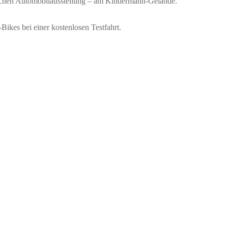
schen Automobilausstellung – am Kindermann-Gelände.
ikes bei einer kostenlosen Testfahrt.