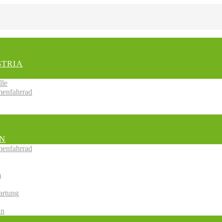
STRIA
lle
menfahrrad
N
menfahrrad
m
artung
in