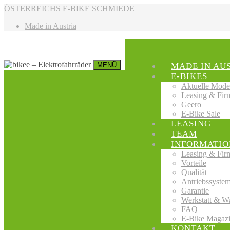
ÖSTERREICHS E-BIKE SCHMIEDE
Made in Austria
MENÜ
MADE IN AU
E-BIKES
Aktuelle Mode
Leasing & Fir
Geero
E-Bike Sale
LEASING
TEAM
INFORMATIO
Leasing & Fir
Vorteile
Qualität
Antriebssyste
Garantie
Werkstatt & W
FAQ
E-Bike Magaz
KONTAKT