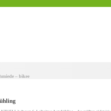
hmiede – bikee
rühling