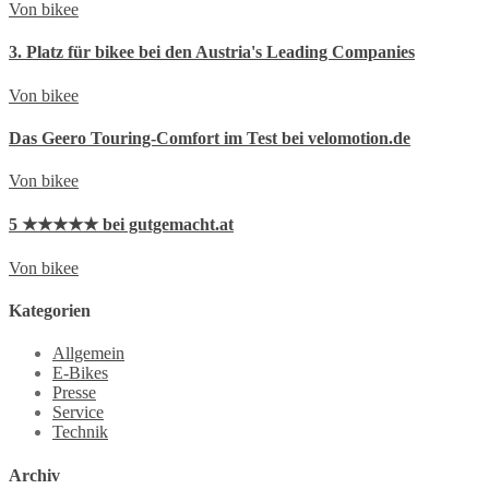
Von bikee
3. Platz für bikee bei den Austria's Leading Companies
Von bikee
Das Geero Touring-Comfort im Test bei velomotion.de
Von bikee
5 ★★★★★ bei gutgemacht.at
Von bikee
Kategorien
Allgemein
E-Bikes
Presse
Service
Technik
Archiv